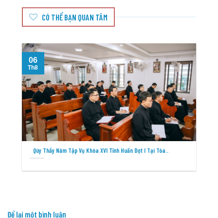
CÓ THỂ BẠN QUAN TÂM
06
Th8
T
Qúy Thầy Năm Tập Vụ Khóa XVI Tĩnh Huấn Đợt I Tại Tòa..
Để lại một bình luận