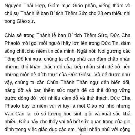
Nguyễn Thái Hợp, Giám mục Giáo phận, viếng thăm và
chủ sự Thánh lễ ban Bí tích Thêm Sức cho 28 em thiếu nhi
trong Giáo xứ.
Chia sẻ trong Thánh lễ ban Bí tích Thêm Sức, Đức Cha
Phaolô mời gọi mỗi người hãy lớn lên trong Đức Tin, dám
sống chết cho niềm tin của mình. Ngài nói: Noi gương các
Tông Đồ khi xưa, chúng ta cũng phải can đảm chấp nhận
những khó khăn, thách đố của kiếp nhân sinh để trở nên
những môn đệ đích thực của Đức Giêsu. Và để được như
vậy, chúng ta cần Chúa Thánh Thần ngự đến biến đổi,
nâng đỡ và ban thêm sức mạnh để có thể đứng vững
trước dòng đời với nhiều cám dỗ và thử thách. Đức Cha
Phaolô bày tỏ niềm vui vì tuy là một Giáo xứ nhỏ nhưng
Vạn Căn lại có số lượng học sinh giỏi và xuất sắc khá
nhiều. Điều này cho thấy vai trò hết sức quan trọng của gia
đình trong việc giáo dục các em. Ngài nhắn nhủ với cộng