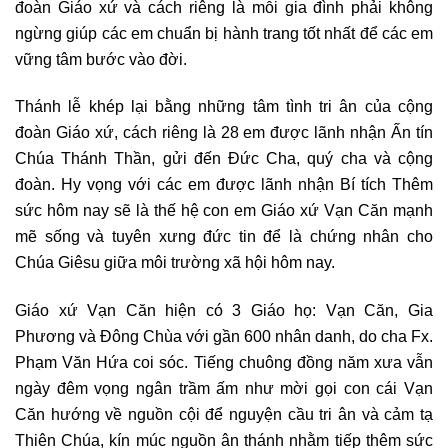
đoàn Giáo xứ và cách riêng là mỗi gia đình phải không
ngừng giúp các em chuẩn bị hành trang tốt nhất để các em
vững tâm bước vào đời.
Thánh lễ khép lại bằng những tâm tình tri ân của cộng
đoàn Giáo xứ, cách riêng là 28 em được lãnh nhận Ấn tín
Chúa Thánh Thần, gửi đến Đức Cha, quý cha và cộng
đoàn. Hy vọng với các em được lãnh nhận Bí tích Thêm
sức hôm nay sẽ là thế hệ con em Giáo xứ Vạn Căn mạnh
mẽ sống và tuyên xưng đức tin để là chứng nhân cho
Chúa Giêsu giữa môi trường xã hội hôm nay.
Giáo xứ Vạn Căn hiện có 3 Giáo họ: Vạn Căn, Gia
Phương và Đông Chùa với gần 600 nhân danh, do cha Fx.
Phạm Văn Hứa coi sóc. Tiếng chuông đồng năm xưa vẫn
ngày đêm vọng ngân trầm ấm như mời gọi con cái Vạn
Căn hướng về nguồn cội để nguyện cầu tri ân và cảm tạ
Thiên Chúa, kín múc nguồn ân thánh nhằm tiếp thêm sức