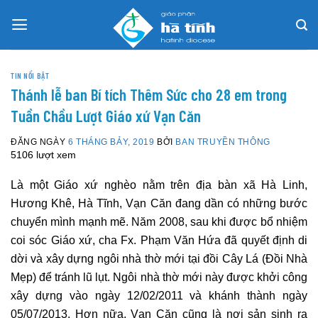
Skip
to
content
TIN NỔI BẬT
Thánh lễ ban Bí tích Thêm Sức cho 28 em trong
Tuần Chầu Lượt Giáo xứ Vạn Căn
ĐĂNG NGÀY
6 THÁNG BẢY, 2019
BỞI
BAN TRUYỀN THÔNG
5106 lượt xem
Là một Giáo xứ nghèo nằm trên địa bàn xã Hà Linh,
Hương Khê, Hà Tĩnh, Vạn Căn đang dần có những bước
chuyển mình mạnh mẽ. Năm 2008, sau khi được bổ nhiệm
coi sóc Giáo xứ, cha Fx. Phạm Văn Hứa đã quyết định di
dời và xây dựng ngôi nhà thờ mới tại đồi Cây Lá (Đồi Nhà
Mẹp) để tránh lũ lụt. Ngôi nhà thờ mới này được khởi công
xây dựng vào ngày 12/02/2011 và khánh thành ngày
05/07/2013. Hơn nữa, Vạn Căn cũng là nơi sản sinh ra