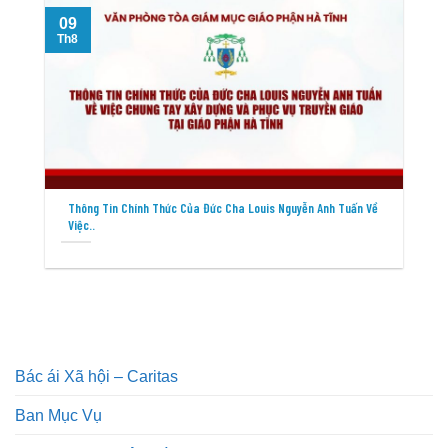
09
Th8
T
Thông Tin Chính Thức Của Đức Cha Louis Nguyễn Anh Tuấn Về
Việc..
Bác ái Xã hội – Caritas
Ban Mục Vụ