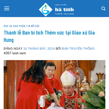
Skip
to
content
MỤC VỤ GIÁO PHẬN
,
TIN NỔI BẬT
Thánh lễ Ban bí tích Thêm sức tại Giáo xứ Gia
Hưng
ĐĂNG NGÀY
18 THÁNG BẢY, 2024
BỞI
BAN TRUYỀN THÔNG
4357 lượt xem