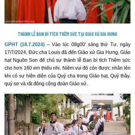
THÁNH LỄ BAN BÍ TÍCH THÊM SỨC TẠI GIÁO XỨ GIA HƯNG
GPHT (18.7.2024)
– Vào lúc 08g00’ sáng thứ Tư, ngày
17/7/2024, Đức cha Louis đã đến Giáo xứ Gia Hưng, Giáo
hạt Nguồn Son để chủ sự thánh lễ Ban bí tích Thêm sức
cho hơn 160 em thiếu nhi. Niềm vui đó còn được nhân lên
khi có sự hiện diện của Quý cha trong Giáo hạt, Quý thầy,
quý sơ và rất đông cộng đoàn Giáo xứ.