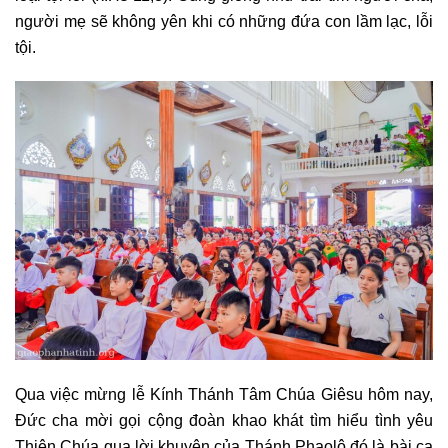
người mẹ sẽ không yên khi có những đứa con lầm lạc, lỗi
tội.
Qua việc mừng lễ Kính Thánh Tâm Chúa Giêsu hôm nay,
Đức cha mời gọi cộng đoàn khao khát tìm hiểu tình yêu
Thiên Chúa qua lời khuyên của Thánh Phaolô đó là bài ca