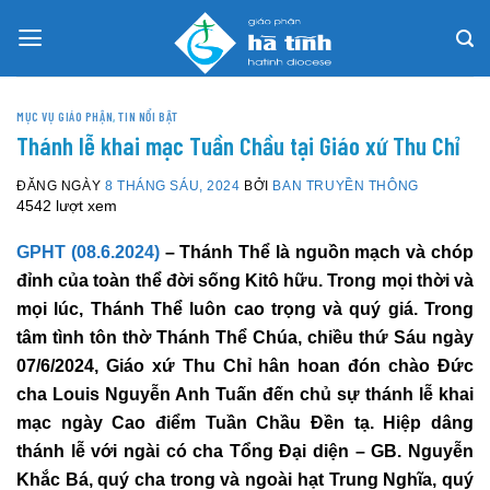
Skip
to
content
MỤC VỤ GIÁO PHẬN
,
TIN NỔI BẬT
Thánh lễ khai mạc Tuần Chầu tại Giáo xứ Thu Chỉ
ĐĂNG NGÀY
8 THÁNG SÁU, 2024
BỞI
BAN TRUYỀN THÔNG
4542 lượt xem
GPHT (08.6.2024)
– Thánh Thể là nguồn mạch và chóp
đỉnh của toàn thể đời sống Kitô hữu. Trong mọi thời và
mọi lúc, Thánh Thể luôn cao trọng và quý giá. Trong
tâm tình tôn thờ Thánh Thể Chúa, chiều thứ Sáu ngày
07/6/2024, Giáo xứ Thu Chỉ hân hoan đón chào Đức
cha Louis Nguyễn Anh Tuấn đến chủ sự thánh lễ khai
mạc ngày Cao điểm Tuần Chầu Đền tạ. Hiệp dâng
thánh lễ với ngài có cha Tổng Đại diện – GB. Nguyễn
Khắc Bá, quý cha trong và ngoài hạt Trung Nghĩa, quý