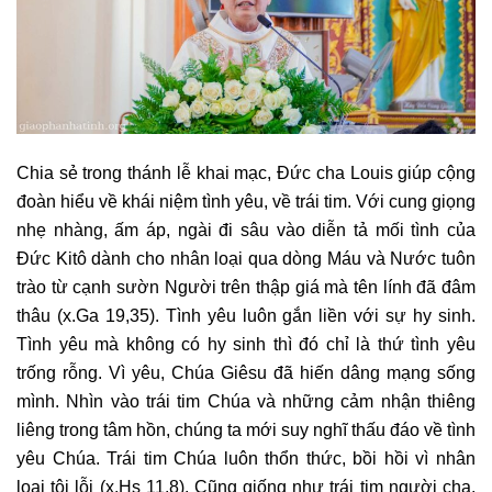
Chia sẻ trong thánh lễ khai mạc, Đức cha Louis giúp cộng
đoàn hiểu về khái niệm tình yêu, về trái tim. Với cung giọng
nhẹ nhàng, ấm áp, ngài đi sâu vào diễn tả mối tình của
Đức Kitô dành cho nhân loại qua dòng Máu và Nước tuôn
trào từ cạnh sườn Người trên thập giá mà tên lính đã đâm
thâu (x.Ga 19,35). Tình yêu luôn gắn liền với sự hy sinh.
Tình yêu mà không có hy sinh thì đó chỉ là thứ tình yêu
trống rỗng. Vì yêu, Chúa Giêsu đã hiến dâng mạng sống
mình. Nhìn vào trái tim Chúa và những cảm nhận thiêng
liêng trong tâm hồn, chúng ta mới suy nghĩ thấu đáo về tình
yêu Chúa. Trái tim Chúa luôn thổn thức, bồi hồi vì nhân
loại tội lỗi (x.Hs 11,8). Cũng giống như trái tim người cha,