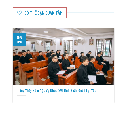
CÓ THỂ BẠN QUAN TÂM
06
Th8
T
Qúy Thầy Năm Tập Vụ Khóa XVI Tĩnh Huấn Đợt I Tại Tòa..