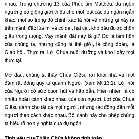
nhau. Trong chương 13 của Phúc âm Mátthêu, dụ ngôn
người gieo giống giới thiệu cho một loạt các dụ ngôn ngắn
khác, một số trong đó chính xác là nói về những gì xảy ra
trên mảnh đất: lúa mì và cỏ dại, hạt cải, kho báu được chôn
giấu trong ruộng. Vậy mảnh đất này là gì? Đó là tâm hồn
của chúng ta, nhưng cũng là thế giới, là cộng đoàn, là
Giáo hội. Thực ra, Lời Chúa nuôi dưỡng và khơi dậy mọi
thực tại.
Mở đầu, chúng ta thấy Chúa Giêsu rời khỏi nhà và một
đám rất đông quy tụ quanh Người (xem Mt 13:1). Lời nói
của Người có sức cuốn hút và hấp dẫn. Hiển nhiên là có
nhiều hoàn cảnh khác nhau của con người. Lời của Chúa
Giêsu dành cho tất cả mọi người, nhưng tác động đến mỗi
người theo cách khác nhau. Bối cảnh này cho phép chúng
ta hiểu rõ hơn ý nghĩa của dụ ngôn.
Tình yêu của Thiên Chúa không tính toán