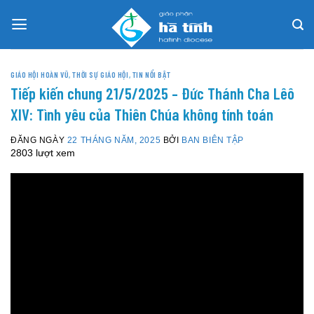
Skip
to
content
GIÁO HỘI HOÀN VŨ
,
THỜI SỰ GIÁO HỘI
,
TIN NỔI BẬT
Tiếp kiến chung 21/5/2025 – Đức Thánh Cha Lêô
XIV: Tình yêu của Thiên Chúa không tính toán
ĐĂNG NGÀY
22 THÁNG NĂM, 2025
BỞI
BAN BIÊN TẬP
2803 lượt xem