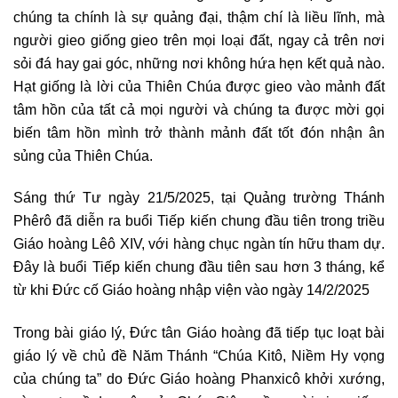
chúng ta chính là sự quảng đại, thậm chí là liều lĩnh, mà
người gieo giống gieo trên mọi loại đất, ngay cả trên nơi
sỏi đá hay gai góc, những nơi không hứa hẹn kết quả nào.
Hạt giống là lời của Thiên Chúa được gieo vào mảnh đất
tâm hồn của tất cả mọi người và chúng ta được mời gọi
biến tâm hồn mình trở thành mảnh đất tốt đón nhận ân
sủng của Thiên Chúa.
Sáng thứ Tư ngày 21/5/2025, tại Quảng trường Thánh
Phêrô đã diễn ra buổi Tiếp kiến chung đầu tiên trong triều
Giáo hoàng Lêô XIV, với hàng chục ngàn tín hữu tham dự.
Đây là buổi Tiếp kiến chung đầu tiên sau hơn 3 tháng, kể
từ khi Đức cố Giáo hoàng nhập viện vào ngày 14/2/2025
Trong bài giáo lý, Đức tân Giáo hoàng đã tiếp tục loạt bài
giáo lý về chủ đề Năm Thánh “Chúa Kitô, Niềm Hy vọng
của chúng ta” do Đức Giáo hoàng Phanxicô khởi xướng,