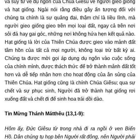
và suy tư về dụ ngôn của Chúa Giêsu về người gieo giống
và hạt giống. Ngài nói rằng điều gây ấn tượng đối với
chúng ta chính là sự quảng đại, thậm chí là liều lĩnh, mà
người gieo giống gieo trên mọi loại đất, ngay cả trên nơi
sỏi đá hay gai góc, những nơi không hứa hẹn kết quả nào.
Hạt giống là lời của Thiên Chúa được gieo vào mảnh đất
tâm hồn của tất cả mọi người, không loại trừ bất kỳ ai.
Chúng ta được mời gọi áp dụng dụ ngôn vào cuộc sống
của chính mình, được thách thức để trở thành mảnh đất tốt
hơn và dễ tiếp nhận hơn cho hoạt động của ân sủng của
Thiên Chúa. Hạt giống cũng là chính Chúa Giêsu; qua sự
chết và sự phục sinh, Người đã trở thành hạt giống rơi
xuống đất và chết đi để sinh hoa trái dồi dào.
Tin Mừng Thánh Mátthêu (13,1-9):
Hôm ấy, Đức Giêsu từ trong nhà đi ra ngồi ở ven Biển
Hồ. Dân chúng tụ họp bên Người rất đông, nên Người phải