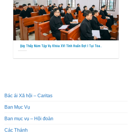
Qúy Thầy Năm Tập Vụ Khóa XVI Tĩnh Huấn Đợt I Tại Tòa..
Bác ái Xã hội – Caritas
Ban Mục Vụ
Ban mục vụ – Hội đoàn
Các Thánh