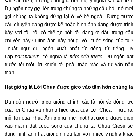
sâu sắc hơn, hướng chúng ta đến một ý nghĩa sâu xa hơn.
Dụ ngôn này gợi lên trong chúng ta những câu hỏi; nó mời
gọi chúng ta không dừng lại ở vẻ bề ngoài. Đứng trước
câu chuyện đang được kể hoặc hình ảnh đang được trình
bày với tôi, tôi có thể tự hỏi: tôi đang ở đâu trong câu
chuyện này? Hình ảnh này nói gì với cuộc sống của tôi?
Thuật ngữ dụ ngôn xuất phát từ động từ tiếng Hy
Lạp
paraballein
, có nghĩa là
ném đến trước
. Dụ ngôn đặt
trước tôi một lời khiến tôi phải thắc mắc và tự vấn bản
thân.
Hạt giống là Lời Chúa được gieo vào tâm hồn chúng ta
Dụ ngôn người gieo giống chính xác là nói về động lực
của lời Chúa và những hiệu quả của Lời Chúa. Thực ra,
mỗi lời của Phúc Âm giống như một hạt giống được gieo
vào mảnh đất cuộc sống của chúng ta. Chúa Giêsu sử
dụng hình ảnh hạt giống nhiều lần, với nhiều ý nghĩa khác