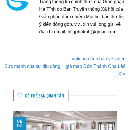
Trang thông tin chính thức của Giáo phận
Hà Tĩnh do Ban Truyền thông Xã hội của
Giáo phận đảm nhiệm.Mọi tin, bài, thư từ,
ý kiến đóng góp, v.v.. xin vui lòng gửi về
địa chỉ email:
bttgphatinh@gmail.com
Vatican cảnh báo về video
Sức mạnh của sự dịu dàng
giả mạo Đức Thánh Cha Lêô
XIV
CÓ THỂ BẠN QUAN TÂM
06
Th8
T