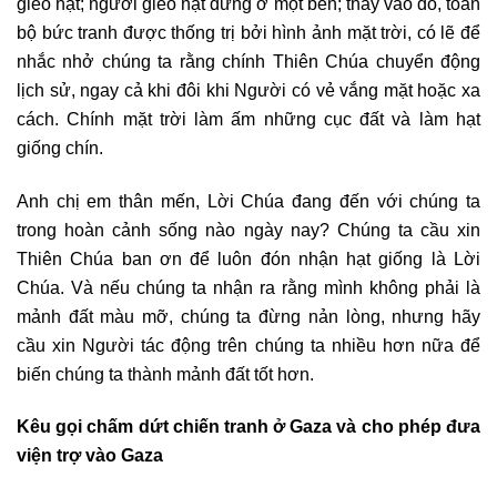
gieo hạt; người gieo hạt đứng ở một bên; thay vào đó, toàn
bộ bức tranh được thống trị bởi hình ảnh mặt trời, có lẽ để
nhắc nhở chúng ta rằng chính Thiên Chúa chuyển động
lịch sử, ngay cả khi đôi khi Người có vẻ vắng mặt hoặc xa
cách. Chính mặt trời làm ấm những cục đất và làm hạt
giống chín.
Anh chị em thân mến, Lời Chúa đang đến với chúng ta
trong hoàn cảnh sống nào ngày nay? Chúng ta cầu xin
Thiên Chúa ban ơn để luôn đón nhận hạt giống là Lời
Chúa. Và nếu chúng ta nhận ra rằng mình không phải là
mảnh đất màu mỡ, chúng ta đừng nản lòng, nhưng hãy
cầu xin Người tác động trên chúng ta nhiều hơn nữa để
biến chúng ta thành mảnh đất tốt hơn.
Kêu gọi chấm dứt chiến tranh ở Gaza và cho phép đưa
viện trợ vào Gaza