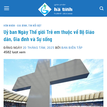
Skip
to
content
HÔN NHÂN - GIA ĐÌNH
,
TIN NỔI BẬT
Uỷ ban Ngày Thế giới Trẻ em thuộc về Bộ Giáo
dân, Gia đình và Sự sống
ĐĂNG NGÀY
20 THÁNG TÁM, 2025
BỞI
BAN BIÊN TẬP
4582 lượt xem