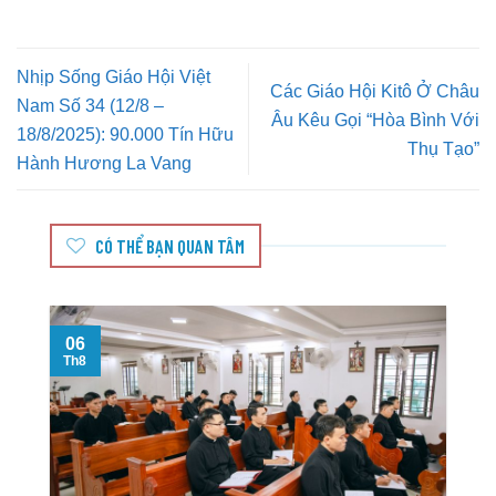
Nhịp Sống Giáo Hội Việt
Các Giáo Hội Kitô Ở Châu
Nam Số 34 (12/8 –
Âu Kêu Gọi “Hòa Bình Với
18/8/2025): 90.000 Tín Hữu
Thụ Tạo”
Hành Hương La Vang
CÓ THỂ BẠN QUAN TÂM
06
Th8
T