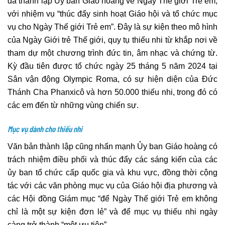
đã thành lập Ủy ban Giáo hoàng về Ngày Thế giới Trẻ em,
với nhiệm vụ “thúc đẩy sinh hoạt Giáo hội và tổ chức mục
vụ cho Ngày Thế giới Trẻ em”. Đây là sự kiện theo mô hình
của Ngày Giới trẻ Thế giới, quy tụ thiếu nhi từ khắp nơi về
tham dự một chương trình đức tin, âm nhạc và chứng từ.
Kỳ đầu tiên được tổ chức ngày 25 tháng 5 năm 2024 tại
Sân vận động Olympic Roma, có sự hiện diện của Đức
Thánh Cha Phanxicô và hơn 50.000 thiếu nhi, trong đó có
các em đến từ những vùng chiến sự.
Mục vụ dành cho thiếu nhi
Văn bản thành lập cũng nhấn mạnh Ủy ban Giáo hoàng có
trách nhiệm điều phối và thúc đẩy các sáng kiến của các
ủy ban tổ chức cấp quốc gia và khu vực, đồng thời cộng
tác với các văn phòng mục vụ của Giáo hội địa phương và
các Hội đồng Giám mục “để Ngày Thế giới Trẻ em không
chỉ là một sự kiện đơn lẻ” và để mục vụ thiếu nhi ngày
càng trở thành “một ưu tiên”.