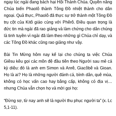
ngay lúc ngài đang bách hại Hội Thánh Chúa. Quyền năng
Chúa biến Phaolô thành Tông Đồ nhiệt thành cho dân
ngoại. Quả thực, Phaolô đã thực sự trở thành một Tông Đồ
trụ cột của Kitô giáo cùng với Phêrô. Điều quan trọng là
đức tin mà ngài đã rao giảng và làm chứng cho dân chúng
là tinh tuyền vì ngài đã làm theo những gì Chúa chỉ dạy, và
các Tông Đồ khác cũng rao giảng như vậy.
Bài Tin Mừng hôm nay kể lại cho chúng ta việc Chúa
Giêsu kêu gọi các môn đệ đầu tiên theo Người sau mẻ cá
kỳ diệu: đó là anh em Simon và Anrê, Giacôbê và Gioan.
Họ là ai? Họ là những người đánh cá, bình dân, quê mùa,
không có học vấn cao hay bằng cấp, không có địa vị…
nhưng Chúa vẫn chọn họ và mời gọi họ:
“Đừng sợ, từ nay anh sẽ là người thu phục người ta” (x. Lc
5,1-11).