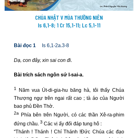
CHÚA NHẬT V MÙA THƯỜNG NIÊN
Is 6,1-8; 1 Cr 15,1-11; Lc 5,1-11
Bài đọc 1
Is 6,1-2a.3-8
Dạ, con đây, xin sai con đi.
Bài trích sách ngôn sứ I-sai-a.
1
Năm vua Út-di-gia-hu băng hà, tôi thấy Chúa
Thượng ngự trên ngai rất cao ; tà áo của Người
bao phủ Đền Thờ.
2a
Phía bên trên Người, có các thần Xê-ra-phim
3
đứng chầu.
Các vị ấy đối đáp tung hô :
“Thánh ! Thánh ! Chí Thánh !Đức Chúa các đạo