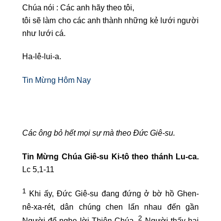
Chúa nói : Các anh hãy theo tôi,
tôi sẽ làm cho các anh thành những kẻ lưới người
như lưới cá.
Ha-lê-lui-a.
Tin Mừng Hôm Nay
Các ông bỏ hết mọi sự mà theo Đức Giê-su.
Tin Mừng Chúa Giê-su Ki-tô theo thánh Lu-ca.
Lc 5,1-11
1
Khi ấy, Đức Giê-su đang đứng ở bờ hồ Ghen-
nê-xa-rét, dân chúng chen lấn nhau đến gần
2
Người để nghe lời Thiên Chúa.
Người thấy hai