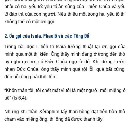
phải có hai yếu tố: yếu tố ân sủng của Thiên Chúa và yếu
tố đáp trả của con người. Nếu thiếu một trong hai yếu tố thì
không thể có một ơn gọi.
2. Ơn gọi của Isaia, Phaolô và các Tông Đồ
Trong bài đọc I, tiên tri Isaia tường thuật lại ơn gọi của
mình qua một thị kiến. Ông thấy mình đang ở trong đền thờ
uy nghi rực rỡ, có Đức Chúa ngự ở đó. Khi đứng trước
nhan Đức Chúa, ông thấy mình quá tội lỗi, quá bất xứng,
đến nỗi ông phải thốt lên:
“Khốn thân tôi, tôi chết mất vì tôi là một người môi miệng ô
uế” (Is 6,4).
Nhưng khi thần Xêraphim lấy than hồng đặt trên bàn thờ
chạm vào miệng ông, thì ông đã được thanh tẩy: