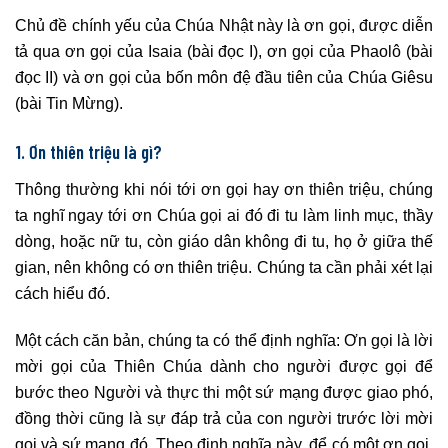
Chủ đề chính yếu của Chúa Nhật này là ơn gọi, được diễn
tả qua ơn gọi của Isaia (bài đọc I), ơn gọi của Phaolô (bài
đọc II) và ơn gọi của bốn môn đệ đầu tiên của Chúa Giêsu
(bài Tin Mừng).
1. Ơn thiên triệu là gì?
Thông thường khi nói tới ơn gọi hay ơn thiên triệu, chúng
ta nghĩ ngay tới ơn Chúa gọi ai đó đi tu làm linh mục, thầy
dòng, hoặc nữ tu, còn giáo dân không đi tu, họ ở giữa thế
gian, nên không có ơn thiên triệu. Chúng ta cần phải xét lại
cách hiểu đó.
Một cách căn bản, chúng ta có thể định nghĩa: Ơn gọi là lời
mời gọi của Thiên Chúa dành cho người được gọi để
bước theo Người và thực thi một sứ mạng được giao phó,
đồng thời cũng là sự đáp trả của con người trước lời mời
gọi và sứ mạng đó. Theo định nghĩa này, để có một ơn gọi,