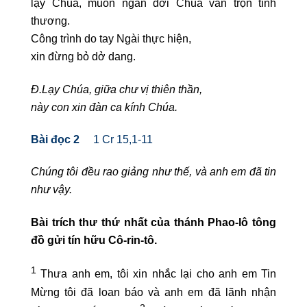
lạy Chúa, muôn ngàn đời Chúa vẫn trọn tình
thương.
Công trình do tay Ngài thực hiện,
xin đừng bỏ dở dang.
Đ.Lạy Chúa, giữa chư vị thiên thần,
này con xin đàn ca kính Chúa.
Bài đọc 2
1 Cr 15,1-11
Chúng tôi đều rao giảng như thế, và anh em đã tin
như vậy.
Bài trích thư thứ nhất của thánh Phao-lô tông
đồ gửi tín hữu Cô-rin-tô.
1
Thưa anh em, tôi xin nhắc lại cho anh em Tin
Mừng tôi đã loan báo và anh em đã lãnh nhận