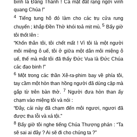
binh là Đấng Thánh ! Cả mặt đất rạng ngời vinh
quang Chúa !”
4
Tiếng tung hô đó làm cho các trụ cửa rung
5
chuyển ; khắp Đền Thờ khói toả mịt mù.
Bấy giờ
tôi thốt lên :
“Khốn thân tôi, tôi chết mất ! Vì tôi là một người
môi miệng ô uế, tôi ở giữa một dân môi miệng ô
uế, thế mà mắt tôi đã thấy Đức Vua là Đức Chúa
các đạo binh !”
6
Một trong các thần Xê-ra-phim bay về phía tôi,
tay cầm một hòn than hồng người đã dùng cặp mà
7
gắp từ trên bàn thờ.
Người đưa hòn than ấy
chạm vào miệng tôi và nói :
“Đây, cái này đã chạm đến môi ngươi, ngươi đã
được tha lỗi và xá tội.”
8
Bấy giờ tôi nghe tiếng Chúa Thượng phán : “Ta
sẽ sai ai đây ? Ai sẽ đi cho chúng ta ?”