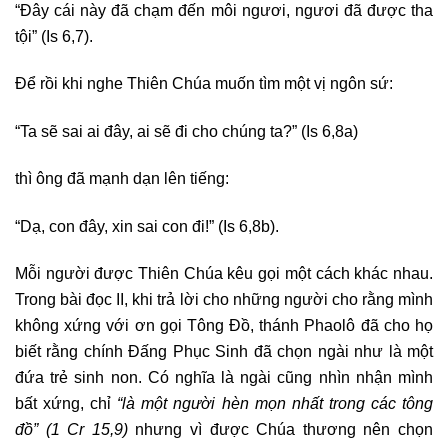
“Đây cái này đã chạm đến môi ngươi, ngươi đã được tha
tội” (Is 6,7).
Để rồi khi nghe Thiên Chúa muốn tìm một vị ngôn sứ:
“Ta sẽ sai ai đây, ai sẽ đi cho chúng ta?” (Is 6,8a)
thì ông đã mạnh dạn lên tiếng:
“Dạ, con đây, xin sai con đi!” (Is 6,8b).
Mỗi người được Thiên Chúa kêu gọi một cách khác nhau.
Trong bài đọc II, khi trả lời cho những người cho rằng mình
không xứng với ơn gọi Tông Đồ, thánh Phaolô đã cho họ
biết rằng chính Đấng Phục Sinh đã chọn ngài như là một
đứa trẻ sinh non. Có nghĩa là ngài cũng nhìn nhận mình
bất xứng, chỉ
“là một người hèn mọn nhất trong các tông
đồ”
(1 Cr 15,9)
nhưng vì được Chúa thương nên chọn