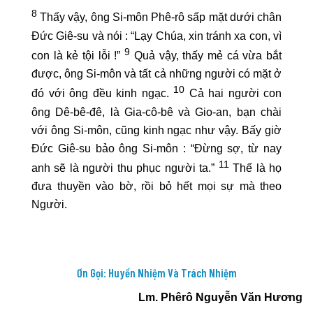
8
Thấy vậy, ông Si-môn Phê-rô sấp mặt dưới chân
Đức Giê-su và nói : “Lạy Chúa, xin tránh xa con, vì
9
con là kẻ tội lỗi !”
Quả vậy, thấy mẻ cá vừa bắt
được, ông Si-môn và tất cả những người có mặt ở
10
đó với ông đều kinh ngạc.
Cả hai người con
ông Dê-bê-đê, là Gia-cô-bê và Gio-an, bạn chài
với ông Si-môn, cũng kinh ngạc như vậy. Bấy giờ
Đức Giê-su bảo ông Si-môn : “Đừng sợ, từ nay
11
anh sẽ là người thu phục người ta.”
Thế là họ
đưa thuyền vào bờ, rồi bỏ hết mọi sự mà theo
Người.
Ơn Gọi: Huyền Nhiệm Và Trách Nhiệm
Lm. Phêrô Nguyễn Văn Hương