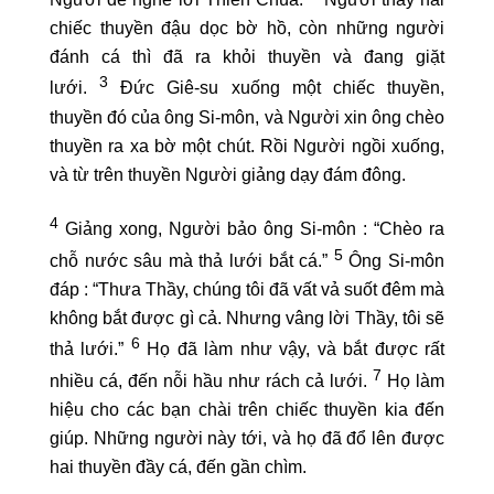
chiếc thuyền đậu dọc bờ hồ, còn những người
đánh cá thì đã ra khỏi thuyền và đang giặt
3
lưới.
Đức Giê-su xuống một chiếc thuyền,
thuyền đó của ông Si-môn, và Người xin ông chèo
thuyền ra xa bờ một chút. Rồi Người ngồi xuống,
và từ trên thuyền Người giảng dạy đám đông.
4
Giảng xong, Người bảo ông Si-môn : “Chèo ra
5
chỗ nước sâu mà thả lưới bắt cá.”
Ông Si-môn
đáp : “Thưa Thầy, chúng tôi đã vất vả suốt đêm mà
không bắt được gì cả. Nhưng vâng lời Thầy, tôi sẽ
6
thả lưới.”
Họ đã làm như vậy, và bắt được rất
7
nhiều cá, đến nỗi hầu như rách cả lưới.
Họ làm
hiệu cho các bạn chài trên chiếc thuyền kia đến
giúp. Những người này tới, và họ đã đổ lên được
hai thuyền đầy cá, đến gần chìm.