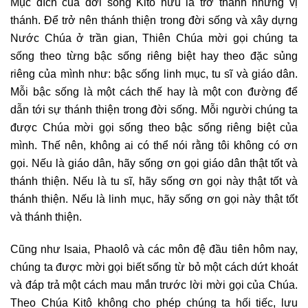
Mục đích của đời sống Kitô hữu là trở thành những vị
thánh. Để trở nên thánh thiện trong đời sống và xây dựng
Nước Chúa ở trần gian, Thiên Chúa mời gọi chúng ta
sống theo từng bậc sống riêng biệt hay theo đặc sủng
riêng của mình như: bậc sống linh mục, tu sĩ và giáo dân.
Mỗi bậc sống là một cách thế hay là một con đường để
dẫn tới sự thánh thiện trong đời sống. Mỗi người chúng ta
được Chúa mời gọi sống theo bậc sống riêng biệt của
mình. Thế nên, không ai có thể nói rằng tôi không có ơn
gọi. Nếu là giáo dân, hãy sống ơn gọi giáo dân thật tốt và
thánh thiện. Nếu là tu sĩ, hãy sống ơn gọi này thật tốt và
thánh thiện. Nếu là linh mục, hãy sống ơn gọi này thật tốt
và thánh thiện.
Cũng như Isaia, Phaolô và các môn đệ đầu tiên hôm nay,
chúng ta được mời gọi biết sống từ bỏ một cách dứt khoát
và đáp trả một cách mau mắn trước lời mời gọi của Chúa.
Theo Chúa Kitô không cho phép chúng ta hối tiếc, lưu