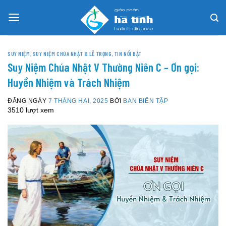
Skip
to
content
SUY NIỆM
,
SUY NIỆM CHÚA NHẬT & LỄ TRỌNG
,
TIN NỔI BẬT
Suy Niệm Chúa Nhật V Thường Niên C – Ơn gọi:
Huyền Nhiệm và Trách Nhiệm
ĐĂNG NGÀY
7 THÁNG HAI, 2025
BỞI
BAN BIÊN TẬP
3510 lượt xem