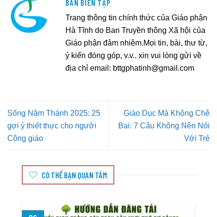
BAN BIÊN TẬP
Trang thông tin chính thức của Giáo phận
Hà Tĩnh do Ban Truyền thông Xã hội của
Giáo phận đảm nhiệm.Mọi tin, bài, thư từ,
ý kiến đóng góp, v.v.. xin vui lòng gửi về
địa chỉ email:
bttgphatinh@gmail.com
Sống Năm Thánh 2025: 25
Giáo Dục Mà Không Chê
gợi ý thiết thực cho người
Bai: 7 Câu Không Nên Nói
Công giáo
Với Trẻ
CÓ THỂ BẠN QUAN TÂM