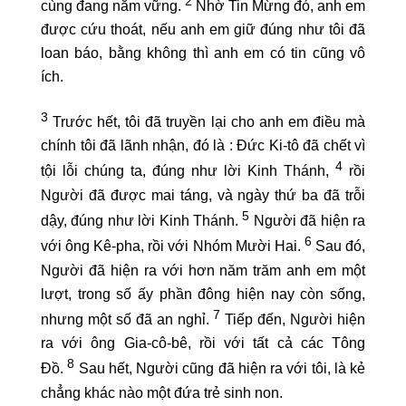
2
cùng đang nắm vững.
Nhờ Tin Mừng đó, anh em
được cứu thoát, nếu anh em giữ đúng như tôi đã
loan báo, bằng không thì anh em có tin cũng vô
ích.
3
Trước hết, tôi đã truyền lại cho anh em điều mà
chính tôi đã lãnh nhận, đó là : Đức Ki-tô đã chết vì
4
tội lỗi chúng ta, đúng như lời Kinh Thánh,
rồi
Người đã được mai táng, và ngày thứ ba đã trỗi
5
dậy, đúng như lời Kinh Thánh.
Người đã hiện ra
6
với ông Kê-pha, rồi với Nhóm Mười Hai.
Sau đó,
Người đã hiện ra với hơn năm trăm anh em một
lượt, trong số ấy phần đông hiện nay còn sống,
7
nhưng một số đã an nghỉ.
Tiếp đến, Người hiện
ra với ông Gia-cô-bê, rồi với tất cả các Tông
8
Đồ.
Sau hết, Người cũng đã hiện ra với tôi, là kẻ
chẳng khác nào một đứa trẻ sinh non.