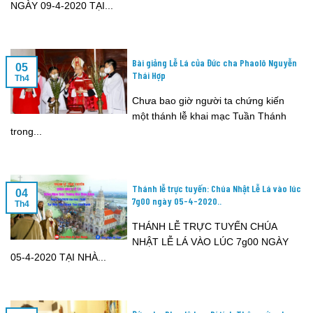
NGÀY 09-4-2020 TẠI...
Bài giảng Lễ Lá của Đức cha Phaolô Nguyễn
05
Thái Hợp
Th4
Chưa bao giờ người ta chứng kiến
một thánh lễ khai mạc Tuần Thánh
trong...
Thánh lễ trực tuyến: Chúa Nhật Lễ Lá vào lúc
04
7g00 ngày 05-4-2020..
Th4
THÁNH LỄ TRỰC TUYẾN CHÚA
NHẬT LỄ LÁ VÀO LÚC 7g00 NGÀY
05-4-2020 TẠI NHÀ...