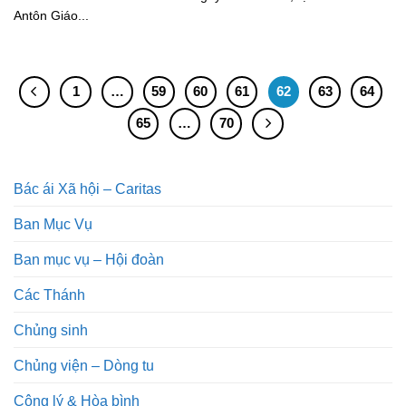
Antôn Giáo...
1
…
59
60
61
62
63
64
65
…
70
Bác ái Xã hội – Caritas
Ban Mục Vụ
Ban mục vụ – Hội đoàn
Các Thánh
Chủng sinh
Chủng viện – Dòng tu
Công lý & Hòa bình