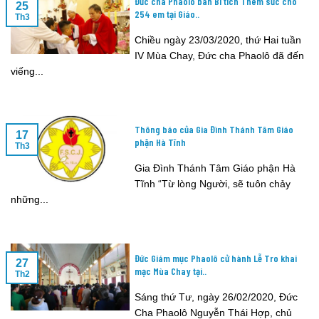
Đức cha Phaolô ban Bí tích Thêm sức cho
25
254 em tại Giáo..
Th3
Chiều ngày 23/03/2020, thứ Hai tuần
IV Mùa Chay, Đức cha Phaolô đã đến
viếng...
Thông báo của Gia Đình Thánh Tâm Giáo
17
phận Hà Tĩnh
Th3
Gia Đình Thánh Tâm Giáo phận Hà
Tĩnh “Từ lòng Người, sẽ tuôn chảy
những...
Đức Giám mục Phaolô cử hành Lễ Tro khai
27
mạc Mùa Chay tại..
Th2
Sáng thứ Tư, ngày 26/02/2020, Đức
Cha Phaolô Nguyễn Thái Hợp, chủ