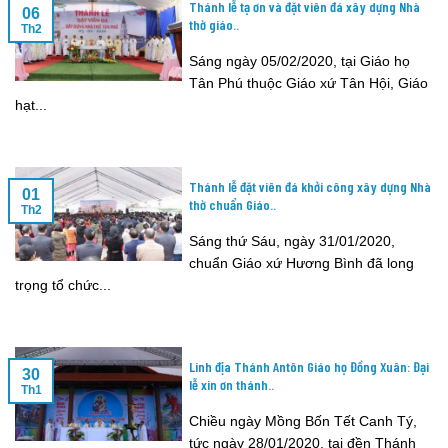
Thánh lễ tạ ơn và đặt viên đá xây dựng Nhà
06
thờ giáo..
Th2
Sáng ngày 05/02/2020, tại Giáo họ
Tân Phú thuộc Giáo xứ Tân Hội, Giáo
hạt...
Thánh lễ đặt viên đá khởi công xây dựng Nhà
01
thờ chuẩn Giáo..
Th2
Sáng thứ Sáu, ngày 31/01/2020,
chuẩn Giáo xứ Hương Bình đã long
trọng tổ chức...
Linh địa Thánh Antôn Giáo họ Đồng Xuân: Đại
30
lễ xin ơn thánh..
Th1
Chiều ngày Mồng Bốn Tết Canh Tý,
tức ngày 28/01/2020, tại đền Thánh