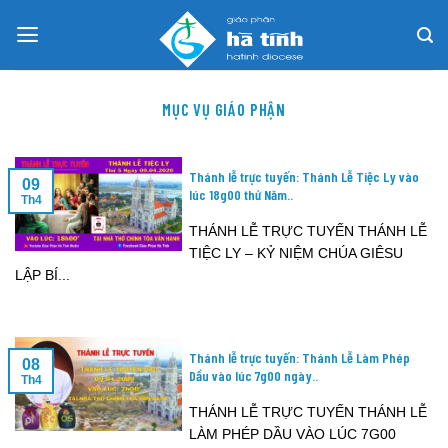
Skip
to
content
MỤC VỤ GIÁO PHẬN
Thánh lễ trực tuyến: Thánh Lễ Tiệc Ly vào
09
lúc 18g00 thứ Năm..
Th4
THÁNH LỄ TRỰC TUYẾN THÁNH LỄ
TIỆC LY – KỶ NIỆM CHÚA GIÊSU
LẬP BÍ...
Thánh lễ trực tuyến: Thánh Lễ Làm Phép
08
Dầu vào lúc 7g00 ngày..
Th4
THÁNH LỄ TRỰC TUYẾN THÁNH LỄ
LÀM PHÉP DẦU VÀO LÚC 7G00